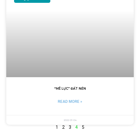
“MÊ LỰC” ĐẤT NỀN
READ MORE »
2022-01-04
1
2
3
4
5