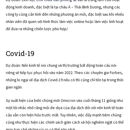
Dự đoán: Lĩnh vực
cho thuê văn phòng
sẽ vẫn là trung tâm của hoạt
động kinh doanh, đặc biệt là tại châu Á – Thái Bình Dương, nhưng các
công ty cũng cần tính đến những phương án mới, đặc biệt sau khi nhiều
nhân viên đã quen với hình thức làm việc online hoặc làm việc linh hoạt
để đưa ra những chiến lược phù hợp/
Covid-19
Dự đoán: Nền kinh tế nói chung và thị trường bất động toàn cầu nói
riêng sẽ tiếp tục phục hồi vào năm 2022. Theo các chuyên gia Forbes,
những lo ngại về đại dịch Covid-19 nếu có thì cũng chỉ tồn tại trong thời
gian ngắn.
Sự xuất hiện của biến chủng mới Omicron vào cuối tháng 11 giống như
một lời nhắc nhở rằng mối đe dọa của đại dịch đối với nền kinh tế toàn
cầu vẫn còn hiện hữu trước mắt. Tuy nhiên, việc đẩy mạnh tiêm chủng
cũng như thực hiện các chính sách giãn cách xã hội nghiêm ngặt có thể
giúp hạn chế những rủi ro có thể gặp phải.