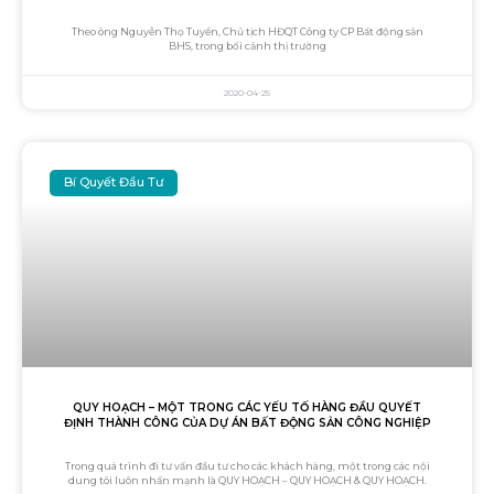
Theo ông Nguyễn Thọ Tuyển, Chủ tịch HĐQT Công ty CP Bất động sản
BHS, trong bối cảnh thị trường
2020-04-25
Bí Quyết Đầu Tư
QUY HOẠCH – MỘT TRONG CÁC YẾU TỐ HÀNG ĐẦU QUYẾT
ĐỊNH THÀNH CÔNG CỦA DỰ ÁN BẤT ĐỘNG SẢN CÔNG NGHIỆP
Trong quá trình đi tư vấn đầu tư cho các khách hàng, một trong các nội
dung tôi luôn nhấn mạnh là QUY HOẠCH – QUY HOẠCH & QUY HOẠCH.