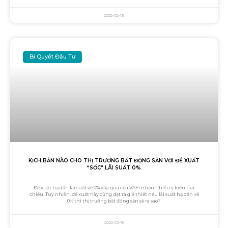
2022-02-16
Bí Quyết Đầu Tư
KỊCH BẢN NÀO CHO THỊ TRƯỜNG BẤT ĐỘNG SẢN VỚI ĐỀ XUẤT
“SỐC” LÃI SUẤT 0%
Đề xuất hạ dần lãi suất về 0% vừa qua của VAFI nhận nhiều ý kiến trái
chiều. Tuy nhiên, đề xuất này cũng đặt ra giả thiết nếu lãi suất hạ dần về
0% thì thị trường bất động sản sẽ ra sao?
2022-02-15