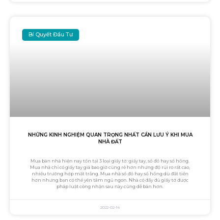
Bí Quyết Đầu Tư
NHỮNG KINH NGHIỆM QUAN TRỌNG NHẤT CẦN LƯU Ý KHI MUA
NHÀ ĐẤT
Mua bán nhà hiện nay tồn tại 3 loại giấy tờ: giấy tay, sổ đỏ hay sổ hồng.
Mua nhà chỉ có giấy tay giá bao giờ cũng rẻ hơn nhưng độ rủi ro rất cao,
nhiều trường hợp mất trắng. Mua nhà sổ đỏ hay sổ hồng dù đắt tiền
hơn nhưng bạn có thể yên tâm ngủ ngon. Nhà có đầy đủ giấy tờ được
pháp luật công nhận sau này cũng dễ bán hơn.
2022-02-14