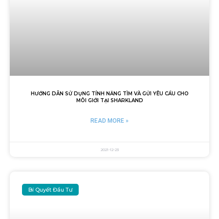
HƯỚNG DẪN SỬ DỤNG TÍNH NĂNG TÌM VÀ GỬI YÊU CẦU CHO
MÔI GIỚI TẠI SHARKLAND
READ MORE »
2021-12-23
Bí Quyết Đầu Tư