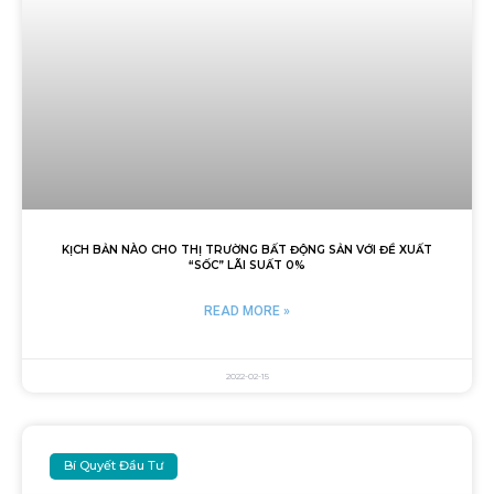
KỊCH BẢN NÀO CHO THỊ TRƯỜNG BẤT ĐỘNG SẢN VỚI ĐỀ XUẤT
“SỐC” LÃI SUẤT 0%
READ MORE »
2022-02-15
Bí Quyết Đầu Tư