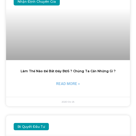
Nhận Định Chuyên Gia
Làm Thế Nào Để Bắt Đáy BĐS ? Chúng Ta Cần Những Gì ?
READ MORE »
2020-04-25
Bí Quyết Đầu Tư