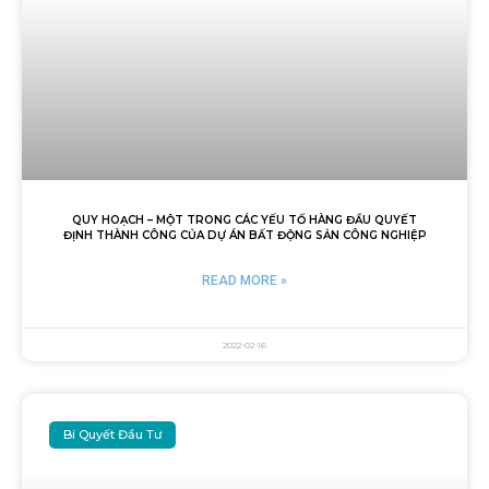
QUY HOẠCH – MỘT TRONG CÁC YẾU TỐ HÀNG ĐẦU QUYẾT
ĐỊNH THÀNH CÔNG CỦA DỰ ÁN BẤT ĐỘNG SẢN CÔNG NGHIỆP
READ MORE »
2022-02-16
Bí Quyết Đầu Tư