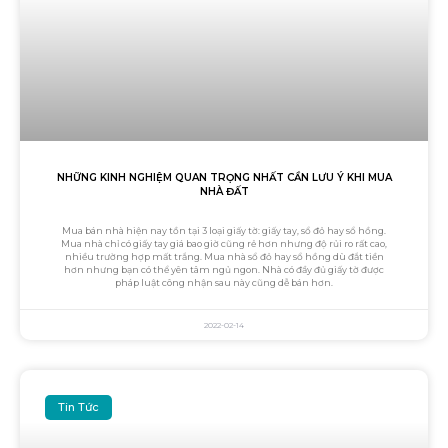
NHỮNG KINH NGHIỆM QUAN TRỌNG NHẤT CẦN LƯU Ý KHI MUA
NHÀ ĐẤT
Mua bán nhà hiện nay tồn tại 3 loại giấy tờ: giấy tay, sổ đỏ hay sổ hồng.
Mua nhà chỉ có giấy tay giá bao giờ cũng rẻ hơn nhưng độ rủi ro rất cao,
nhiều trường hợp mất trắng. Mua nhà sổ đỏ hay sổ hồng dù đắt tiền
hơn nhưng bạn có thể yên tâm ngủ ngon. Nhà có đầy đủ giấy tờ được
pháp luật công nhận sau này cũng dễ bán hơn.
2022-02-14
Tin Tức