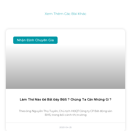
Xem Thêm Các Bài Khác
Nhận Định Chuyên Gia
Làm Thế Nào Để Bắt Đáy BĐS ? Chúng Ta Cần Những Gì ?
Theo ông Nguyễn Thọ Tuyển, Chủ tịch HĐQT Công ty CP Bất động sản
BHS, trong bối cảnh thị trường
2020-04-25