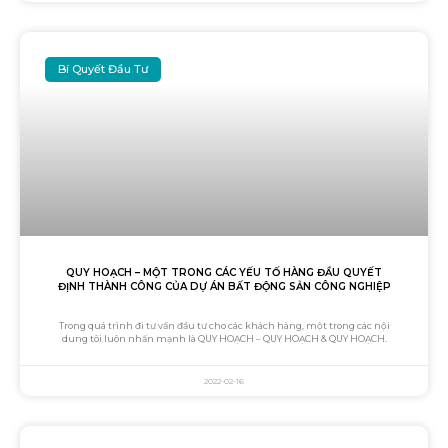
Bí Quyết Đầu Tư
QUY HOẠCH – MỘT TRONG CÁC YẾU TỐ HÀNG ĐẦU QUYẾT
ĐỊNH THÀNH CÔNG CỦA DỰ ÁN BẤT ĐỘNG SẢN CÔNG NGHIỆP
Trong quá trình đi tư vấn đầu tư cho các khách hàng, một trong các nội
dung tôi luôn nhấn mạnh là QUY HOẠCH – QUY HOẠCH & QUY HOẠCH.
2022-02-16