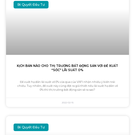
Bí Quyết Đầu Tư
KỊCH BẢN NÀO CHO THỊ TRƯỜNG BẤT ĐỘNG SẢN VỚI ĐỀ XUẤT
“SỐC” LÃI SUẤT 0%
Đề xuất hạ dần lãi suất về 0% vừa qua của VAFI nhận nhiều ý kiến trái
chiều. Tuy nhiên, đề xuất này cũng đặt ra giả thiết nếu lãi suất hạ dần về
0% thì thị trường bất động sản sẽ ra sao?
2022-02-15
Bí Quyết Đầu Tư