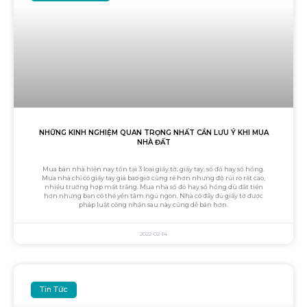
NHỮNG KINH NGHIỆM QUAN TRỌNG NHẤT CẦN LƯU Ý KHI MUA
NHÀ ĐẤT
Mua bán nhà hiện nay tồn tại 3 loại giấy tờ: giấy tay, sổ đỏ hay sổ hồng.
Mua nhà chỉ có giấy tay giá bao giờ cũng rẻ hơn nhưng độ rủi ro rất cao,
nhiều trường hợp mất trắng. Mua nhà sổ đỏ hay sổ hồng dù đắt tiền
hơn nhưng bạn có thể yên tâm ngủ ngon. Nhà có đầy đủ giấy tờ được
pháp luật công nhận sau này cũng dễ bán hơn.
2022-02-14
Tin Tức