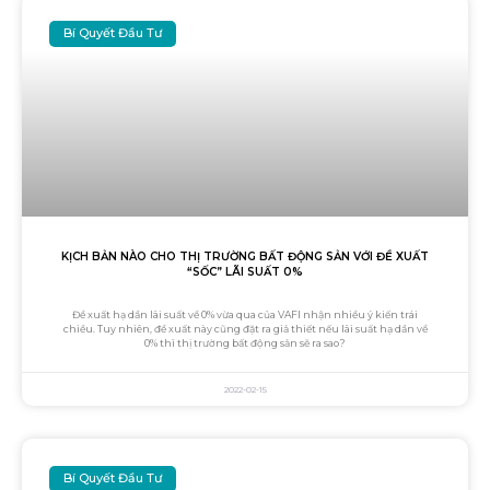
Bí Quyết Đầu Tư
KỊCH BẢN NÀO CHO THỊ TRƯỜNG BẤT ĐỘNG SẢN VỚI ĐỀ XUẤT
“SỐC” LÃI SUẤT 0%
Đề xuất hạ dần lãi suất về 0% vừa qua của VAFI nhận nhiều ý kiến trái
chiều. Tuy nhiên, đề xuất này cũng đặt ra giả thiết nếu lãi suất hạ dần về
0% thì thị trường bất động sản sẽ ra sao?
2022-02-15
Bí Quyết Đầu Tư