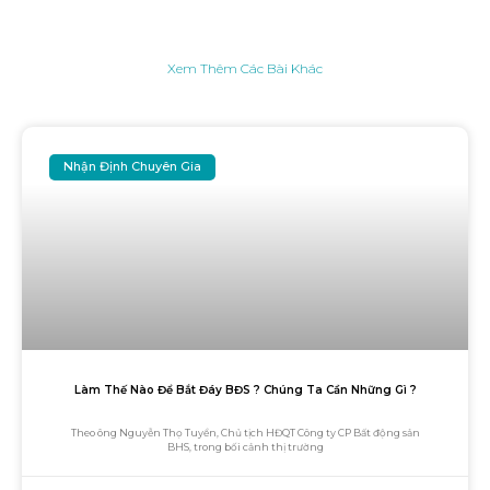
Xem Thêm Các Bài Khác
Nhận Định Chuyên Gia
Làm Thế Nào Để Bắt Đáy BĐS ? Chúng Ta Cần Những Gì ?
Theo ông Nguyễn Thọ Tuyển, Chủ tịch HĐQT Công ty CP Bất động sản
BHS, trong bối cảnh thị trường