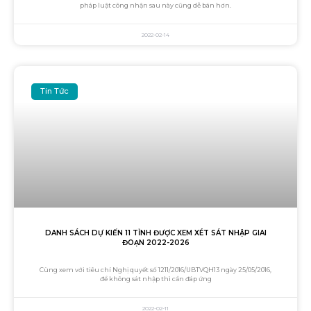
pháp luật công nhận sau này cũng dễ bán hơn.
2022-02-14
Tin Tức
DANH SÁCH DỰ KIẾN 11 TỈNH ĐƯỢC XEM XÉT SÁT NHẬP GIAI
ĐOẠN 2022-2026
Cùng xem với tiêu chí Nghị quyết số 1211/2016/UBTVQH13 ngày 25/05/2016,
để không sát nhập thì cần đáp ứng
2022-02-11