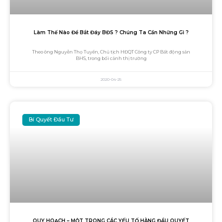
Làm Thế Nào Để Bắt Đáy BĐS ? Chúng Ta Cần Những Gì ?
Theo ông Nguyễn Thọ Tuyển, Chủ tịch HĐQT Công ty CP Bất động sản
BHS, trong bối cảnh thị trường
2020-04-25
Bí Quyết Đầu Tư
QUY HOẠCH – MỘT TRONG CÁC YẾU TỐ HÀNG ĐẦU QUYẾT