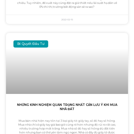
chiều. Tuy nhiên, đề xuất này cũng đặt ra giả thiết nếu lãi suất hạ dần về
0% thì thị trường bất động sản sẽ ra sao?
2022-02-15
Bí Quyết Đầu Tư
NHỮNG KINH NGHIỆM QUAN TRỌNG NHẤT CẦN LƯU Ý KHI MUA
NHÀ ĐẤT
Mua bán nhà hiện nay tồn tại 3 loại giấy tờ: giấy tay, sổ đỏ hay sổ hồng.
Mua nhà chỉ có giấy tay giá bao giờ cũng rẻ hơn nhưng độ rủi ro rất cao,
nhiều trường hợp mất trắng. Mua nhà sổ đỏ hay sổ hồng dù đắt tiền
hơn nhưng bạn có thể yên tâm ngủ ngon. Nhà có đầy đủ giấy tờ được