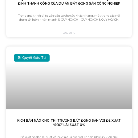
ĐỊNH THÀNH CÔNG CỦA DỰ ÁN BẤT ĐỘNG SẢN CÔNG NGHIỆP
Trong quá trình đi tư vấn đầu tư cho các khách hàng, một trong các nội
dung tôi luôn nhấn mạnh là QUY HOẠCH – QUY HOẠCH & QUY HOẠCH.
2022-02-16
Bí Quyết Đầu Tư
KỊCH BẢN NÀO CHO THỊ TRƯỜNG BẤT ĐỘNG SẢN VỚI ĐỀ XUẤT
“SỐC” LÃI SUẤT 0%
Đề xuất hạ dần lãi suất về 0% vừa qua của VAFI nhận nhiều ý kiến trái