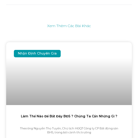
Xem Thêm Các Bài Khác
Nhận Định Chuyên Gia
Làm Thế Nào Để Bắt Đáy BĐS ? Chúng Ta Cần Những Gì ?
Theo ông Nguyễn Thọ Tuyển, Chủ tịch HĐQT Công ty CP Bất động sản
BHS, trong bối cảnh thị trường