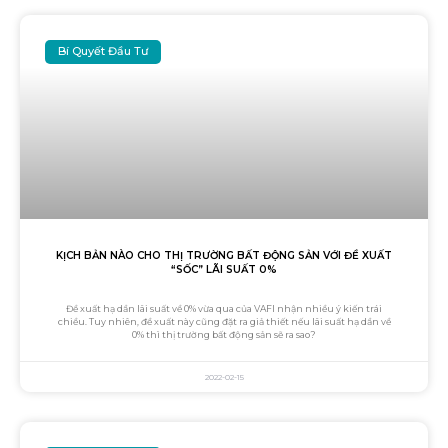
Bí Quyết Đầu Tư
KỊCH BẢN NÀO CHO THỊ TRƯỜNG BẤT ĐỘNG SẢN VỚI ĐỀ XUẤT
“SỐC” LÃI SUẤT 0%
Đề xuất hạ dần lãi suất về 0% vừa qua của VAFI nhận nhiều ý kiến trái
chiều. Tuy nhiên, đề xuất này cũng đặt ra giả thiết nếu lãi suất hạ dần về
0% thì thị trường bất động sản sẽ ra sao?
2022-02-15