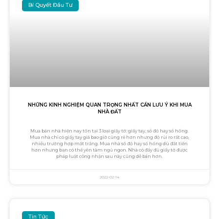
Bí Quyết Đầu Tư
NHỮNG KINH NGHIỆM QUAN TRỌNG NHẤT CẦN LƯU Ý KHI MUA
NHÀ ĐẤT
Mua bán nhà hiện nay tồn tại 3 loại giấy tờ: giấy tay, sổ đỏ hay sổ hồng.
Mua nhà chỉ có giấy tay giá bao giờ cũng rẻ hơn nhưng độ rủi ro rất cao,
nhiều trường hợp mất trắng. Mua nhà sổ đỏ hay sổ hồng dù đắt tiền
hơn nhưng bạn có thể yên tâm ngủ ngon. Nhà có đầy đủ giấy tờ được
pháp luật công nhận sau này cũng dễ bán hơn.
2022-02-14
Tin Tức