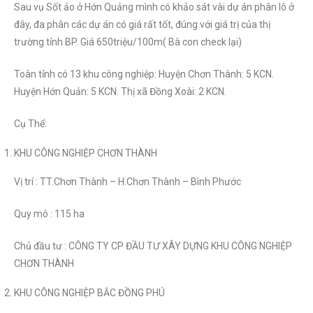
Sau vụ Sốt ảo ở Hớn Quảng mình có khảo sát vài dự án phân lô ở
đây, đa phân các dự án có giá rất tốt, đúng với giá trị của thị
trường tỉnh BP. Giá 650triệu/100m( Bà con check lại)
Toàn tỉnh có 13 khu công nghiệp: Huyện Chơn Thành: 5 KCN.
Huyện Hớn Quản: 5 KCN. Thị xã Đồng Xoài: 2 KCN.
Cụ Thể:
KHU CÔNG NGHIỆP CHƠN THÀNH
Vị trí : TT.Chơn Thành – H.Chơn Thành – Bình Phước
Quy mô : 115 ha
Chủ đầu tư : CÔNG TY CP ĐẦU TƯ XÂY DỰNG KHU CÔNG NGHIỆP
CHƠN THÀNH
KHU CÔNG NGHIỆP BẮC ĐỒNG PHÚ