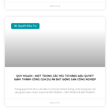
2020-04-25
Bí Quyết Đầu Tư
QUY HOẠCH – MỘT TRONG CÁC YẾU TỐ HÀNG ĐẦU QUYẾT
ĐỊNH THÀNH CÔNG CỦA DỰ ÁN BẤT ĐỘNG SẢN CÔNG NGHIỆP
Trong quá trình đi tư vấn đầu tư cho các khách hàng, một trong các nội
dung tôi luôn nhấn mạnh là QUY HOẠCH – QUY HOẠCH & QUY HOẠCH.
2022-02-16