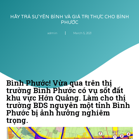
HÃY TRẢ SỰ YÊN BÌNH VÀ GIÁ TRỊ THỰC CHO BÌNH
PHƯỚC
admin
March 5, 2021
Bình Phước! Vừa qua trên thị
trường Bình Phước có vụ sốt đất
khu vực Hớn Quảng. Làm cho thị
trường BDS nguyên một tỉnh Bình
Phước bị ảnh hưởng nghiêm
trọng.