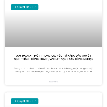
Bí Quyết Đầu Tư
QUY HOẠCH – MỘT TRONG CÁC YẾU TỐ HÀNG ĐẦU QUYẾT
ĐỊNH THÀNH CÔNG CỦA DỰ ÁN BẤT ĐỘNG SẢN CÔNG NGHIỆP
Trong quá trình đi tư vấn đầu tư cho các khách hàng, một trong các nội
dung tôi luôn nhấn mạnh là QUY HOẠCH – QUY HOẠCH & QUY HOẠCH.
2022-02-16
Bí Quyết Đầu Tư