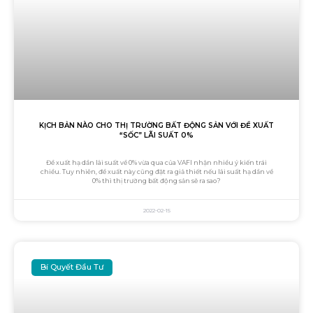
KỊCH BẢN NÀO CHO THỊ TRƯỜNG BẤT ĐỘNG SẢN VỚI ĐỀ XUẤT
“SỐC” LÃI SUẤT 0%
Đề xuất hạ dần lãi suất về 0% vừa qua của VAFI nhận nhiều ý kiến trái
chiều. Tuy nhiên, đề xuất này cũng đặt ra giả thiết nếu lãi suất hạ dần về
0% thì thị trường bất động sản sẽ ra sao?
2022-02-15
Bí Quyết Đầu Tư