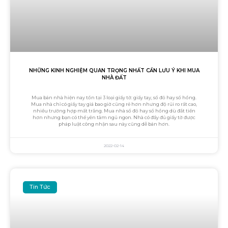
NHỮNG KINH NGHIỆM QUAN TRỌNG NHẤT CẦN LƯU Ý KHI MUA
NHÀ ĐẤT
Mua bán nhà hiện nay tồn tại 3 loại giấy tờ: giấy tay, sổ đỏ hay sổ hồng.
Mua nhà chỉ có giấy tay giá bao giờ cũng rẻ hơn nhưng độ rủi ro rất cao,
nhiều trường hợp mất trắng. Mua nhà sổ đỏ hay sổ hồng dù đắt tiền
hơn nhưng bạn có thể yên tâm ngủ ngon. Nhà có đầy đủ giấy tờ được
pháp luật công nhận sau này cũng dễ bán hơn.
2022-02-14
Tin Tức