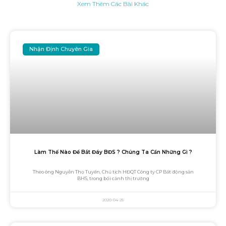
Xem Thêm Các Bài Khác
Nhận Định Chuyên Gia
Làm Thế Nào Để Bắt Đáy BĐS ? Chúng Ta Cần Những Gì ?
Theo ông Nguyễn Thọ Tuyển, Chủ tịch HĐQT Công ty CP Bất động sản
BHS, trong bối cảnh thị trường
2020-04-25