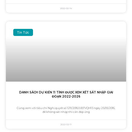
2022-02-14
Tin Tức
DANH SÁCH DỰ KIẾN 11 TỈNH ĐƯỢC XEM XÉT SÁT NHẬP GIAI
ĐOẠN 2022-2026
Cùng xem với tiêu chí Nghị quyết số 1211/2016/UBTVQH13 ngày 25/05/2016,
để không sát nhập thì cần đáp ứng
2022-02-11