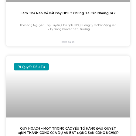
Làm Thế Nào Để Bắt Đáy BĐS ? Chúng Ta Cần Những Gì ?
Theo ông Nguyễn Thọ Tuyển, Chủ tịch HĐQT Công ty CP Bất động sản
BHS, trong bối cảnh thị trường
2020-04-25
Bí Quyết Đầu Tư
QUY HOẠCH – MỘT TRONG CÁC YẾU TỐ HÀNG ĐẦU QUYẾT
ĐỊNH THÀNH CÔNG CỦA DỰ ÁN BẤT ĐỘNG SẢN CÔNG NGHIỆP