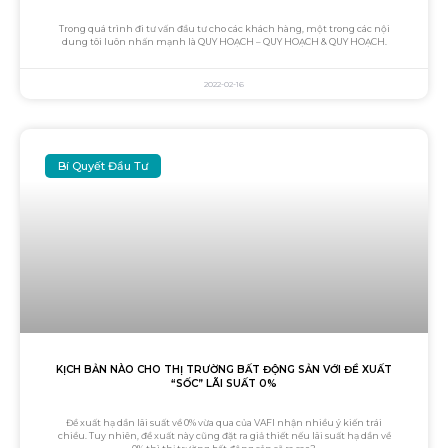
Trong quá trình đi tư vấn đầu tư cho các khách hàng, một trong các nội
dung tôi luôn nhấn mạnh là QUY HOẠCH – QUY HOẠCH & QUY HOẠCH.
2022-02-16
Bí Quyết Đầu Tư
KỊCH BẢN NÀO CHO THỊ TRƯỜNG BẤT ĐỘNG SẢN VỚI ĐỀ XUẤT
“SỐC” LÃI SUẤT 0%
Đề xuất hạ dần lãi suất về 0% vừa qua của VAFI nhận nhiều ý kiến trái
chiều. Tuy nhiên, đề xuất này cũng đặt ra giả thiết nếu lãi suất hạ dần về