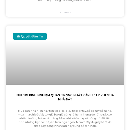
0% thì thị trường bất động sản sẽ ra sao?
2022-02-15
Bí Quyết Đầu Tư
NHỮNG KINH NGHIỆM QUAN TRỌNG NHẤT CẦN LƯU Ý KHI MUA
NHÀ ĐẤT
Mua bán nhà hiện nay tồn tại 3 loại giấy tờ: giấy tay, sổ đỏ hay sổ hồng.
Mua nhà chỉ có giấy tay giá bao giờ cũng rẻ hơn nhưng độ rủi ro rất cao,
nhiều trường hợp mất trắng. Mua nhà sổ đỏ hay sổ hồng dù đắt tiền
hơn nhưng bạn có thể yên tâm ngủ ngon. Nhà có đầy đủ giấy tờ được
pháp luật công nhận sau này cũng dễ bán hơn.