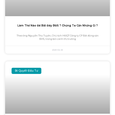
Làm Thế Nào Để Bắt Đáy BĐS ? Chúng Ta Cần Những Gì ?
Theo ông Nguyễn Thọ Tuyển, Chủ tịch HĐQT Công ty CP Bất động sản
BHS, trong bối cảnh thị trường
2020-04-25
Bí Quyết Đầu Tư