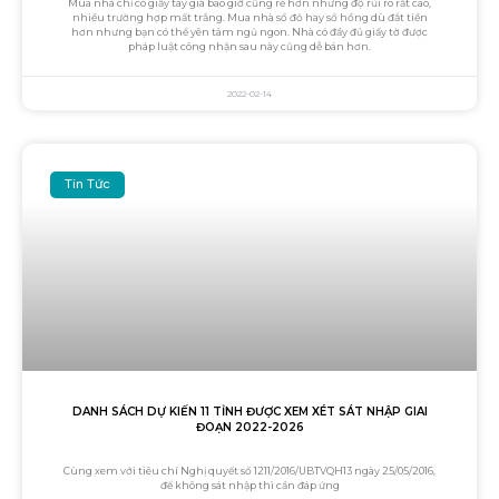
Mua nhà chỉ có giấy tay giá bao giờ cũng rẻ hơn nhưng độ rủi ro rất cao,
nhiều trường hợp mất trắng. Mua nhà sổ đỏ hay sổ hồng dù đắt tiền
hơn nhưng bạn có thể yên tâm ngủ ngon. Nhà có đầy đủ giấy tờ được
pháp luật công nhận sau này cũng dễ bán hơn.
2022-02-14
Tin Tức
DANH SÁCH DỰ KIẾN 11 TỈNH ĐƯỢC XEM XÉT SÁT NHẬP GIAI
ĐOẠN 2022-2026
Cùng xem với tiêu chí Nghị quyết số 1211/2016/UBTVQH13 ngày 25/05/2016,
để không sát nhập thì cần đáp ứng