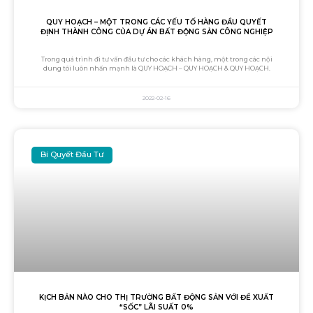
QUY HOẠCH – MỘT TRONG CÁC YẾU TỐ HÀNG ĐẦU QUYẾT
ĐỊNH THÀNH CÔNG CỦA DỰ ÁN BẤT ĐỘNG SẢN CÔNG NGHIỆP
Trong quá trình đi tư vấn đầu tư cho các khách hàng, một trong các nội
dung tôi luôn nhấn mạnh là QUY HOẠCH – QUY HOẠCH & QUY HOẠCH.
2022-02-16
Bí Quyết Đầu Tư
KỊCH BẢN NÀO CHO THỊ TRƯỜNG BẤT ĐỘNG SẢN VỚI ĐỀ XUẤT
“SỐC” LÃI SUẤT 0%