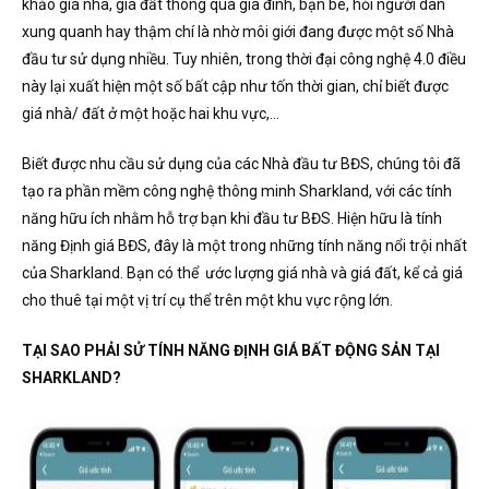
khảo giá nhà, giá đất thông qua gia đình, bạn bè, hỏi người dân
xung quanh hay thậm chí là nhờ môi giới đang được một số Nhà
đầu tư sử dụng nhiều. Tuy nhiên, trong thời đại công nghệ 4.0 điều
này lại xuất hiện một số bất cập như tốn thời gian, chỉ biết được
giá nhà/ đất ở một hoặc hai khu vực,…
Biết được nhu cầu sử dụng của các Nhà đầu tư BĐS, chúng tôi đã
tạo ra phần mềm công nghệ thông minh Sharkland, với các tính
năng hữu ích nhằm hỗ trợ bạn khi đầu tư BĐS. Hiện hữu là tính
năng Định giá BĐS, đây là một trong những tính năng nổi trội nhất
của Sharkland. Bạn có thể ước lượng giá nhà và giá đất, kể cả giá
cho thuê tại một vị trí cụ thể trên một khu vực rộng lớn.
TẠI SAO PHẢI SỬ TÍNH NĂNG ĐỊNH GIÁ BẤT ĐỘNG SẢN TẠI
SHARKLAND?