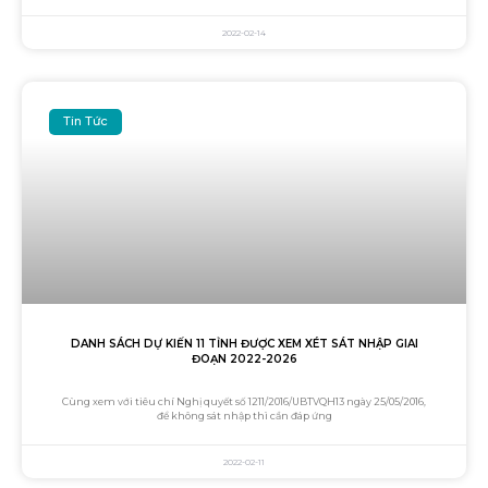
2022-02-14
Tin Tức
DANH SÁCH DỰ KIẾN 11 TỈNH ĐƯỢC XEM XÉT SÁT NHẬP GIAI
ĐOẠN 2022-2026
Cùng xem với tiêu chí Nghị quyết số 1211/2016/UBTVQH13 ngày 25/05/2016,
để không sát nhập thì cần đáp ứng
2022-02-11