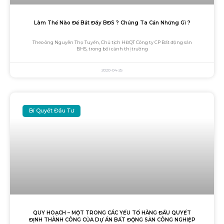
Làm Thế Nào Để Bắt Đáy BĐS ? Chúng Ta Cần Những Gì ?
Theo ông Nguyễn Thọ Tuyển, Chủ tịch HĐQT Công ty CP Bất động sản
BHS, trong bối cảnh thị trường
2020-04-25
Bí Quyết Đầu Tư
QUY HOẠCH – MỘT TRONG CÁC YẾU TỐ HÀNG ĐẦU QUYẾT
ĐỊNH THÀNH CÔNG CỦA DỰ ÁN BẤT ĐỘNG SẢN CÔNG NGHIỆP