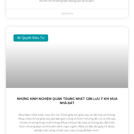
0% thì thị trường bất động sản sẽ ra sao?
2022-02-15
Bí Quyết Đầu Tư
NHỮNG KINH NGHIỆM QUAN TRỌNG NHẤT CẦN LƯU Ý KHI MUA
NHÀ ĐẤT
Mua bán nhà hiện nay tồn tại 3 loại giấy tờ: giấy tay, sổ đỏ hay sổ hồng.
Mua nhà chỉ có giấy tay giá bao giờ cũng rẻ hơn nhưng độ rủi ro rất cao,
nhiều trường hợp mất trắng. Mua nhà sổ đỏ hay sổ hồng dù đắt tiền
hơn nhưng bạn có thể yên tâm ngủ ngon. Nhà có đầy đủ giấy tờ được
pháp luật công nhận sau này cũng dễ bán hơn.