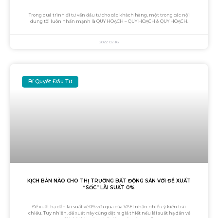
Trong quá trình đi tư vấn đầu tư cho các khách hàng, một trong các nội
dung tôi luôn nhấn mạnh là QUY HOẠCH – QUY HOẠCH & QUY HOẠCH.
2022-02-16
Bí Quyết Đầu Tư
KỊCH BẢN NÀO CHO THỊ TRƯỜNG BẤT ĐỘNG SẢN VỚI ĐỀ XUẤT
“SỐC” LÃI SUẤT 0%
Đề xuất hạ dần lãi suất về 0% vừa qua của VAFI nhận nhiều ý kiến trái
chiều. Tuy nhiên, đề xuất này cũng đặt ra giả thiết nếu lãi suất hạ dần về