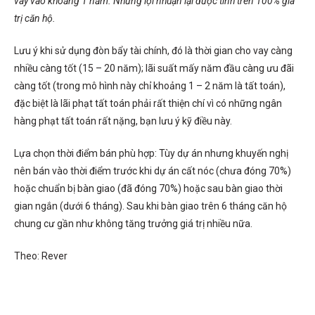
vay vào khoảng 1 năm. Nhưng lợi nhuận lại được tính trên 100% giá
trị căn hộ.
Lưu ý khi sử dụng đòn bẩy tài chính, đó là thời gian cho vay càng
nhiều càng tốt (15 – 20 năm); lãi suất mấy năm đầu càng ưu đãi
càng tốt (trong mô hình này chỉ khoảng 1 – 2 năm là tất toán),
đặc biệt là lãi phạt tất toán phải rất thiện chí vì có những ngân
hàng phạt tất toán rất nặng, bạn lưu ý kỹ điều này.
Lựa chọn thời điểm bán phù hợp: Tùy dự án nhưng khuyến nghị
nên bán vào thời điểm trước khi dự án cất nóc (chưa đóng 70%)
hoặc chuẩn bị bàn giao (đã đóng 70%) hoặc sau bàn giao thời
gian ngắn (dưới 6 tháng). Sau khi bàn giao trên 6 tháng căn hộ
chung cư gần như không tăng trưởng giá trị nhiều nữa.
Theo: Rever