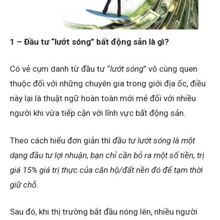
1 – Đầu tư “lướt sóng” bất động sản là gì?
Có vẻ cụm danh từ đầu tư “
lướt sóng
” vô cùng quen
thuộc đối với những chuyên gia trong giới địa ốc, điều
này lại là thuật ngữ hoàn toàn mới mẻ đối với nhiều
người khi vừa tiếp cận với lĩnh vực bất động sản.
Theo cách hiểu đơn giản thì
đầu tư lướt sóng là một
dạng đầu tư lợi nhuận, bạn chỉ cần bỏ ra một số tiền, trị
giá 15% giá trị thực của căn hộ/đất nền đó để tạm thời
giữ chỗ.
Sau đó, khi thị trường bắt đầu nóng lên, nhiều người