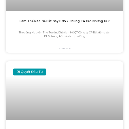
Làm Thế Nào Để Bắt Đáy BĐS ? Chúng Ta Cần Những Gì ?
Theo ông Nguyễn Thọ Tuyển, Chủ tịch HĐQT Công ty CP Bất động sản
BHS, trong bối cảnh thị trường
2020-04-25
Bí Quyết Đầu Tư