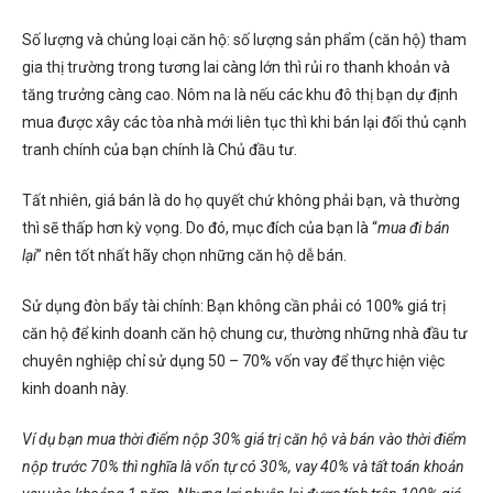
Số lượng và chủng loại căn hộ: số lượng sản phẩm (căn hộ) tham
gia thị trường trong tương lai càng lớn thì rủi ro thanh khoản và
tăng trưởng càng cao. Nôm na là nếu các khu đô thị bạn dự định
mua được xây các tòa nhà mới liên tục thì khi bán lại đối thủ cạnh
tranh chính của bạn chính là Chủ đầu tư.
Tất nhiên, giá bán là do họ quyết chứ không phải bạn, và thường
thì sẽ thấp hơn kỳ vọng. Do đó, mục đích của bạn là “
mua đi bán
lại
” nên tốt nhất hãy chọn những căn hộ dễ bán.
Sử dụng đòn bẩy tài chính: Bạn không cần phải có 100% giá trị
căn hộ để kinh doanh căn hộ chung cư, thường những nhà đầu tư
chuyên nghiệp chỉ sử dụng 50 – 70% vốn vay để thực hiện việc
kinh doanh này.
Ví dụ bạn mua thời điểm nộp 30% giá trị căn hộ và bán vào thời điểm
nộp trước 70% thì nghĩa là vốn tự có 30%, vay 40% và tất toán khoản