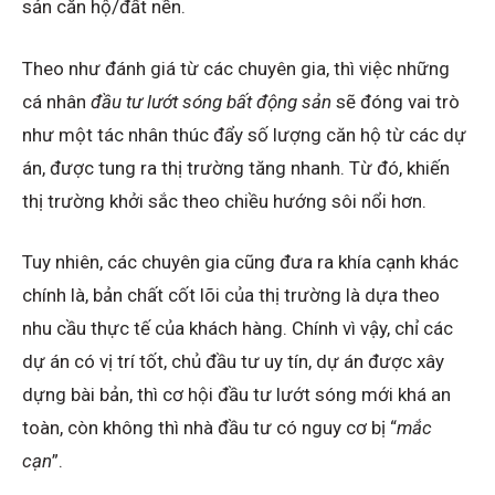
sản căn hộ/đất nền.
Theo như đánh giá từ các chuyên gia, thì việc những
cá nhân
đầu tư lướt sóng bất động sản
sẽ đóng vai trò
như một tác nhân thúc đẩy số lượng căn hộ từ các dự
án, được tung ra thị trường tăng nhanh. Từ đó, khiến
thị trường khởi sắc theo chiều hướng sôi nổi hơn.
Tuy nhiên, các chuyên gia cũng đưa ra khía cạnh khác
chính là, bản chất cốt lõi của thị trường là dựa theo
nhu cầu thực tế của khách hàng. Chính vì vậy, chỉ các
dự án có vị trí tốt, chủ đầu tư uy tín, dự án được xây
dựng bài bản, thì cơ hội đầu tư lướt sóng mới khá an
toàn, còn không thì nhà đầu tư có nguy cơ bị “
mắc
cạn
”.