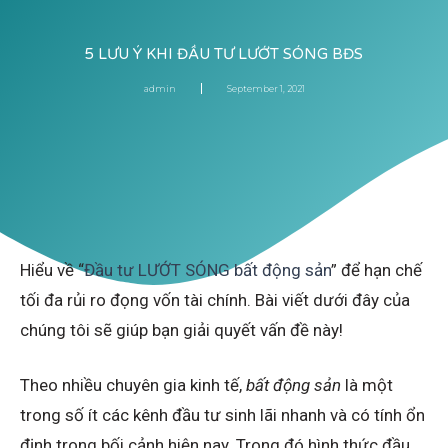
5 LƯU Ý KHI ĐẦU TƯ LƯỚT SÓNG BĐS
admin
September 1, 2021
Hiểu về “
Đầu tư LƯỚT SÓNG bất động sản
” để hạn chế
tối đa rủi ro đọng vốn tài chính. Bài viết dưới đây của
chúng tôi sẽ giúp bạn giải quyết vấn đề này!
Theo nhiều chuyên gia kinh tế,
bất động sản
là một
trong số ít các kênh đầu tư sinh lãi nhanh và có tính ổn
định trong bối cảnh hiện nay. Trong đó hình thức đầu