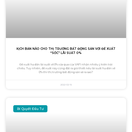
KỊCH BẢN NÀO CHO THỊ TRƯỜNG BẤT ĐỘNG SẢN VỚI ĐỀ XUẤT
“SỐC” LÃI SUẤT 0%
Đề xuất hạ dần lãi suất về 0% vừa qua của VAFI nhận nhiều ý kiến trái
chiều. Tuy nhiên, đề xuất này cũng đặt ra giả thiết nếu lãi suất hạ dần về
0% thì thị trường bất động sản sẽ ra sao?
2022-02-15
Bí Quyết Đầu Tư