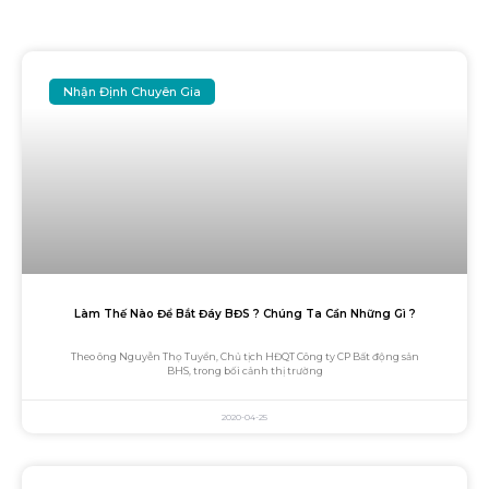
Nhận Định Chuyên Gia
Làm Thế Nào Để Bắt Đáy BĐS ? Chúng Ta Cần Những Gì ?
Theo ông Nguyễn Thọ Tuyển, Chủ tịch HĐQT Công ty CP Bất động sản
BHS, trong bối cảnh thị trường
2020-04-25