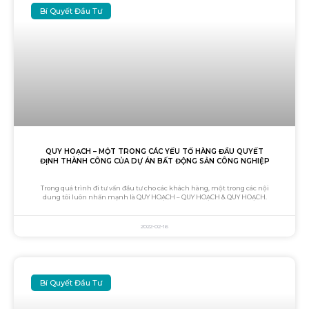
Bí Quyết Đầu Tư
QUY HOẠCH – MỘT TRONG CÁC YẾU TỐ HÀNG ĐẦU QUYẾT
ĐỊNH THÀNH CÔNG CỦA DỰ ÁN BẤT ĐỘNG SẢN CÔNG NGHIỆP
Trong quá trình đi tư vấn đầu tư cho các khách hàng, một trong các nội
dung tôi luôn nhấn mạnh là QUY HOẠCH – QUY HOẠCH & QUY HOẠCH.
2022-02-16
Bí Quyết Đầu Tư