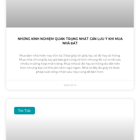
NHỮNG KINH NGHIỆM QUAN TRỌNG NHẤT CẦN LƯU Ý KHI MUA
NHÀ ĐẤT
Mua bán nhà hiện nay tồn tại 3 loại giấy tờ: giấy tay, sổ đỏ hay sổ hồng.
Mua nhà chỉ có giấy tay giá bao giờ cũng rẻ hơn nhưng độ rủi ro rất cao,
nhiều trường hợp mất trắng. Mua nhà sổ đỏ hay sổ hồng dù đắt tiền
hơn nhưng bạn có thể yên tâm ngủ ngon. Nhà có đầy đủ giấy tờ được
pháp luật công nhận sau này cũng dễ bán hơn.
2022-02-14
Tin Tức