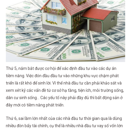
Thứ 5, nắm bắt được cơ hội để xác định đầu tư vào các dự án
tiềm năng. Việc đón đầu đầu tư vào những khu vực chậm phát
triển là rất khó để sinh lời. Vì thế nhà đầu tư cần phải khảo sát và
xem xét kỹ các vấn đề từ cơ sở hạ tầng, tiện ích, môi trường sống,
dân cư sinh sống… Các yếu tố này phải đầy đủ thì bất động sản ở
đây mới có tiềm năng phát triển.
Thứ 6, sai lầm lớn nhất của các nhà đầu tư thời gian qua là dùng
nhiều đòn bẩy tài chính, cụ thể là nhiều nhà đầu tư vay số vốn lớn