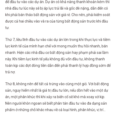
để đầu tư vào các dự án. Dự án có khả năng thanh khoản kém thì
nhà đầu tư lúc này sẽ bị áp lực trả lãi và gốc đè nặng, dẫn đến có
khi phải bán tháo bất động sản với giá rẻ. Cho nên, phải kiểm soát
được cả hai chiều vào và ra của từng bất động sản trước khi đầu
tư.
Thứ 7, liều lĩnh đầu tư vào các dự án lớn trong khi thực lực và tiềm
lực kinh tế của mình hạn chế với mong muốn thu hồi nhanh, bán
nhanh. Hiện các nhà đầu cơ bất động sản hay phạm phải sai lầm
này. Khi tiềm lực kinh tế yếu không đủ vốn đầu tư, không thanh
toán kịp các đợt đóng tiền dẫn đến phải thanh lý hợp đồng sớm để
trả nợ.
Thứ 8, không nên để tất cả trứng vào cùng một giỏ. Với bất động
sản, nguy hiểm nhất là giá trị đầu tư lớn, nếu dồn hết vào một dự
án, một phân khúc thì khi xảy ra biến cố sẽ khó mà xoay xở kịp.
Nên người khôn ngoan sẽ biết phân tán đầu tư vào đa dạng sản
phẩm ở những chỗ khác nhau về cả loại hình, phân khúc, vị trí…