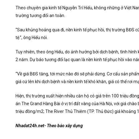
Theo chuyên gia kinh tế Nguyễn Trí Hiếu, không những ở Việt Nam 
trường tương đối an toàn.
“Sau khủng hoảng qua đi, nền kinh tế phục hồi, thị trường BĐS 
tệ.”, ông Hiếu nói.
Tuy nhiên, theo ông Hiếu, do ảnh hưởng bởi dịch bệnh, tình hìn
2 năm. Dự báo tương đối lạc quan là nền kinh tế phục hồi vào n
“Về giá BĐS tăng, tới mức nào đó sẽ phải dừng. Cơ cấu sản phẩ
giá cứ lên khi dịch bệnh và nền kinh tế khó khăn, giá có thể rơi 
Hiện, thị trường xuất hiện nhiều căn hộ có giá trên 100 triệu đ
án The Grand Hàng Bài ở vị trí đất vàng của Hà Nội, với giá chà
triệu đồng/m2; The River Thủ Thiêm (TP. Thủ Đức) giá khoảng 11
Nhadat24h.net- Theo báo xây dựng