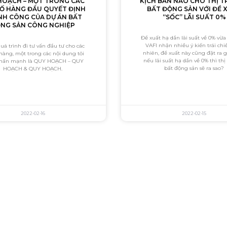
HOẠCH – MỘT TRONG CÁC
KỊCH BẢN NÀO CHO THỊ 
TỐ HÀNG ĐẦU QUYẾT ĐỊNH
BẤT ĐỘNG SẢN VỚI ĐỀ 
H CÔNG CỦA DỰ ÁN BẤT
“SỐC” LÃI SUẤT 0%
NG SẢN CÔNG NGHIỆP
Đề xuất hạ dần lãi suất về 0% vừa
VAFI nhận nhiều ý kiến trái chi
uá trình đi tư vấn đầu tư cho các
nhiên, đề xuất này cũng đặt ra g
hàng, một trong các nội dung tôi
nếu lãi suất hạ dần về 0% thì th
nhấn mạnh là QUY HOẠCH – QUY
bất động sản sẽ ra sao?
HOẠCH & QUY HOẠCH.
2022-02-16
2022-02-15