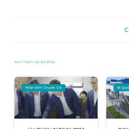
C
Xem Thêm Các Bài Khác
Nhận Định Chuyên Gia
Bí Quy