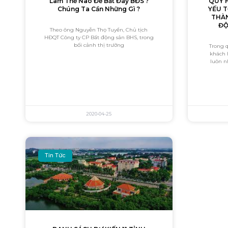
Làm Thế Nào Để Bắt Đáy BĐS ?
QUY 
Chúng Ta Cần Những Gì ?
YẾU 
THÀN
ĐỘ
Theo ông Nguyễn Thọ Tuyển, Chủ tịch
HĐQT Công ty CP Bất động sản BHS, trong
bối cảnh thị trường
Trong q
khách 
luôn 
2020-04-25
Tin Tức