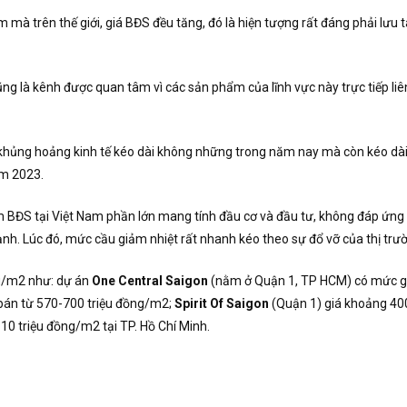
mà trên thế giới, giá BĐS đều tăng, đó là hiện tượng rất đáng phải lưu tâ
cũng là kênh được quan tâm vì các sản phẩm của lĩnh vực này trực tiếp l
h khủng hoảng kinh tế kéo dài không những trong năm nay mà còn kéo dài
ăm 2023.
m BĐS tại Việt Nam phần lớn mang tính đầu cơ và đầu tư, không đáp ứn
mạnh. Lúc đó, mức cầu giảm nhiệt rất nhanh kéo theo sự đổ vỡ của thị trườ
ồng/m2 như: dự án
One Central Saigon
(nằm ở Quận 1, TP HCM) có mức giá
o bán từ 570-700 triệu đồng/m2;
Spirit Of Saigon
(Quận 1) giá khoảng 40
0 triệu đồng/m2 tại TP. Hồ Chí Minh.