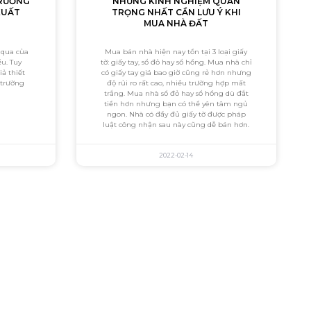
TRƯỜNG
NHỮNG KINH NGHIỆM QUAN
XUẤT
TRỌNG NHẤT CẦN LƯU Ý KHI
MUA NHÀ ĐẤT
 qua của
Mua bán nhà hiện nay tồn tại 3 loại giấy
ều. Tuy
tờ: giấy tay, sổ đỏ hay sổ hồng. Mua nhà chỉ
iả thiết
có giấy tay giá bao giờ cũng rẻ hơn nhưng
ị trường
độ rủi ro rất cao, nhiều trường hợp mất
trắng. Mua nhà sổ đỏ hay sổ hồng dù đắt
tiền hơn nhưng bạn có thể yên tâm ngủ
ngon. Nhà có đầy đủ giấy tờ được pháp
luật công nhận sau này cũng dễ bán hơn.
2022-02-14