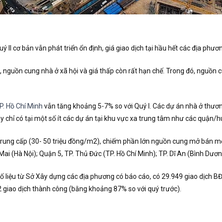
ý II cơ bản vẫn phát triển ổn định, giá giao dịch tại hầu hết các địa ph
, nguồn cung nhà ở xã hội và giá thấp còn rất hạn chế. Trong đó, nguồn 
P. Hồ Chí Minh
vẫn tăng khoảng 5-7% so với Quý I. Các dự án nhà ở thươn
 chỉ có tại một số ít các dự án tại khu vực xa trung tâm như các quận/h
rung cấp (30- 50 triệu đồng/m2), chiếm phần lớn nguồn cung mở bán mới 
i (Hà Nội); Quận 5, TP. Thủ Đức (TP. Hồ Chí Minh); TP. Dĩ An (Bình Dươn
ố liệu từ Sở Xây dựng các địa phương có báo cáo, có 29.949 giao dịch BĐ
2 giao dịch thành công (bằng khoảng 87% so với quý trước).