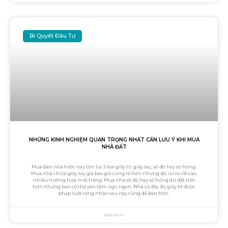
Bí Quyết Đầu Tư
NHỮNG KINH NGHIỆM QUAN TRỌNG NHẤT CẦN LƯU Ý KHI MUA
NHÀ ĐẤT
Mua bán nhà hiện nay tồn tại 3 loại giấy tờ: giấy tay, sổ đỏ hay sổ hồng.
Mua nhà chỉ có giấy tay giá bao giờ cũng rẻ hơn nhưng độ rủi ro rất cao,
nhiều trường hợp mất trắng. Mua nhà sổ đỏ hay sổ hồng dù đắt tiền
hơn nhưng bạn có thể yên tâm ngủ ngon. Nhà có đầy đủ giấy tờ được
pháp luật công nhận sau này cũng dễ bán hơn.
2022-02-14