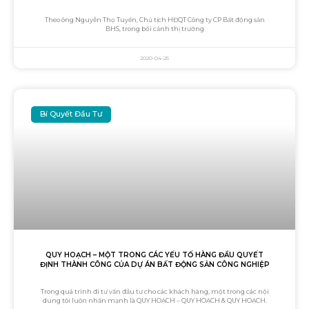
Theo ông Nguyễn Thọ Tuyển, Chủ tịch HĐQT Công ty CP Bất động sản
BHS, trong bối cảnh thị trường
2020-04-25
Bí Quyết Đầu Tư
QUY HOẠCH – MỘT TRONG CÁC YẾU TỐ HÀNG ĐẦU QUYẾT
ĐỊNH THÀNH CÔNG CỦA DỰ ÁN BẤT ĐỘNG SẢN CÔNG NGHIỆP
Trong quá trình đi tư vấn đầu tư cho các khách hàng, một trong các nội
dung tôi luôn nhấn mạnh là QUY HOẠCH – QUY HOẠCH & QUY HOẠCH.