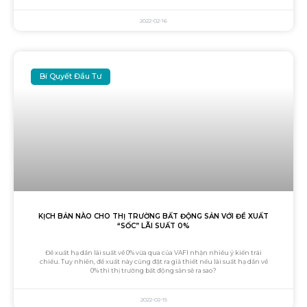
2022-02-16
Bí Quyết Đầu Tư
KỊCH BẢN NÀO CHO THỊ TRƯỜNG BẤT ĐỘNG SẢN VỚI ĐỀ XUẤT
“SỐC” LÃI SUẤT 0%
Đề xuất hạ dần lãi suất về 0% vừa qua của VAFI nhận nhiều ý kiến trái
chiều. Tuy nhiên, đề xuất này cũng đặt ra giả thiết nếu lãi suất hạ dần về
0% thì thị trường bất động sản sẽ ra sao?
2022-02-15