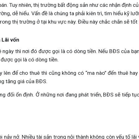
 bán. Tuy nhiên, thị trường bất động sản như các nhận định củ
ờng, dễ hiểu. Vấn đề là chúng ta phải kiên trì, tìm hiểu kỹ lưỡ
ong thị trường ở tại khu vực này. Điều này chắc chắn sẽ tốt 
 Lãi vốn
ngày thì nơi đó được gọi là có dòng tiền. Nếu BĐS của bạn
 được gọi là có dòng tiền.
ây lên để cho thuê thì cũng không có “ma nào” đến thuê hay
ăng tăng giá của BĐS.
g đối ổn định. Ở những nơi đang phát triển, BĐS sẽ tiếp tục
 nảy nở. Nhiều tài sản trong nội thành không còn yếu tố lãi v