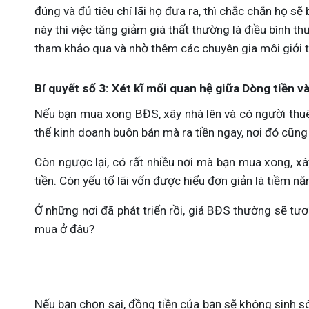
đúng và đủ tiêu chí lãi họ đưa ra, thì chắc chắn họ sẽ
này thì việc tăng giảm giá thất thường là điều bình thư
tham khảo qua và nhờ thêm các chuyên gia môi giới tr
Bí quyết số 3: Xét kĩ mối quan hệ giữa Dòng tiền và
Nếu bạn mua xong BĐS, xây nhà lên và có người thuê 
thể kinh doanh buôn bán mà ra tiền ngay, nơi đó cũng
Còn ngược lại, có rất nhiều nơi mà bạn mua xong, x
tiền. Còn yếu tố lãi vốn được hiểu đơn giản là tiềm n
Ở những nơi đã phát triển rồi, giá BĐS thường sẽ tươn
mua ở đâu?
Nếu bạn chọn sai, đồng tiền của bạn sẽ không sinh sôi