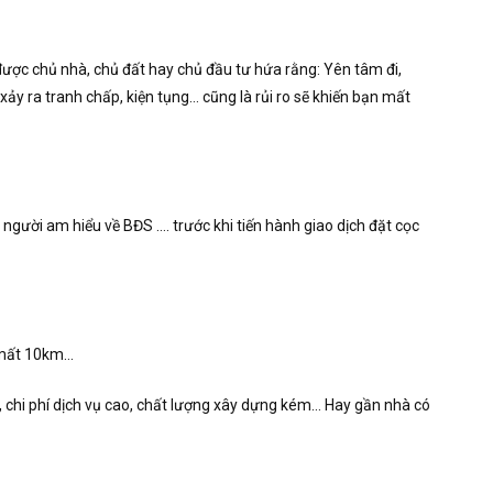
 được chủ nhà, chủ đất hay chủ đầu tư hứa rằng: Yên tâm đi,
ảy ra tranh chấp, kiện tụng… cũng là rủi ro sẽ khiến bạn mất
người am hiểu về BĐS …. trước khi tiến hành giao dịch đặt cọc
c mất 10km…
, chi phí dịch vụ cao, chất lượng xây dựng kém… Hay gần nhà có