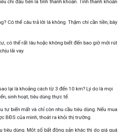
êu chí đầu tiên là tính thanh khoản. Tính thanh khoản 
 Có thể câu trả lời là không. Thậm chí cần tiền, bây 
ư, có thể rất lâu hoặc không biết đến bao giờ mới rút 
hịu lãi vay.
ao lại là khoảng cách từ 3 đến 10 km? Lý do là mọi 
n, sinh hoạt, tiêu dùng thực tế.
ầu tư biến mất và chỉ còn nhu cầu tiêu dùng. Nếu mua 
ợc BĐS của mình, thoát ra khỏi thị trường.
 tiêu dùng. Một số bất động sản khác thì do giá quá 