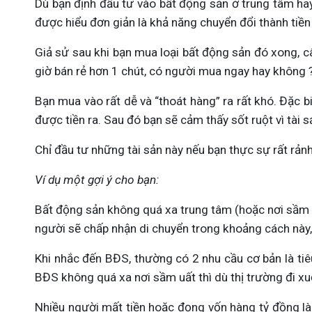
Dù bạn định đầu tư vào bất động sản ở trung tâm hay v
được hiểu đơn giản là khả năng chuyển đổi thành tiền
Giả sử sau khi bạn mua loại bất động sản đó xong, câ
giờ bán rẻ hơn 1 chút, có người mua ngay hay không ? 
Bạn mua vào rất dễ và “thoát hàng” ra rất khó. Đặc bi
được tiền ra. Sau đó bạn sẽ cảm thấy sốt ruột vì tài 
Chỉ đầu tư những tài sản này nếu bạn thực sự rất rảnh
Ví dụ một gợi ý cho bạn:
Bất động sản không quá xa trung tâm (hoặc nơi sầm uấ
người sẽ chấp nhận di chuyển trong khoảng cách này, m
Khi nhắc đến BĐS, thường có 2 nhu cầu cơ bản là tiêu
BĐS không quá xa nơi sầm uất thì dù thị trường đi xu
Nhiều người mất tiền hoặc đọng vốn hàng tỷ đồng là 