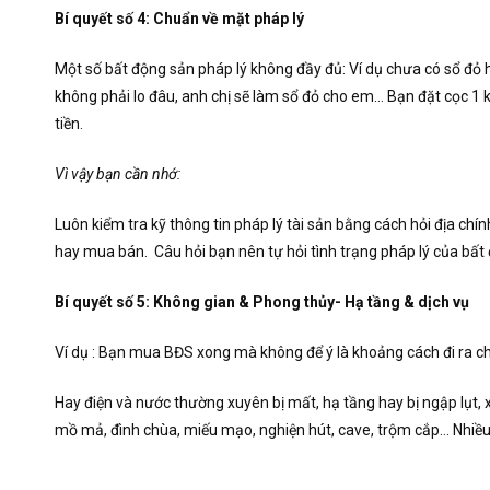
Bí quyết số 4: Chuẩn về mặt pháp lý
Một số bất động sản pháp lý không đầy đủ: Ví dụ chưa có sổ đỏ h
không phải lo đâu, anh chị sẽ làm sổ đỏ cho em… Bạn đặt cọc 1 k
tiền.
Vì vậy bạn cần nhớ:
Luôn kiểm tra kỹ thông tin pháp lý tài sản bằng cách hỏi địa ch
hay mua bán. Câu hỏi bạn nên tự hỏi tình trạng pháp lý của bấ
Bí quyết số 5: Không gian & Phong thủy- Hạ tầng & dịch vụ
Ví dụ : Bạn mua BĐS xong mà không để ý là khoảng cách đi ra 
Hay điện và nước thường xuyên bị mất, hạ tầng hay bị ngập lụt, 
mồ mả, đình chùa, miếu mạo, nghiện hút, cave, trộm cắp… Nhiều 