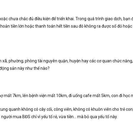
oặc chưa chắc đủ điều kiện để triển khai. Trong quá trình giao dịch, bạn
hoản tiền lớn hoặc thanh toán hết tiền sau đó không ra được sổ đỏ hoặc x
ính xã, phường; phòng tài nguyên quận, huyện hay các cơ quan chức năng, 
t động sản này như thế nào?
chợ mất 7km, lên bệnh viện mất 10km, đi uống cafe mất 5km, con đi họ
xung quanh không có cây cối, công viên, không có khuôn viên cho trẻ con
người mua BĐS chỉ vì yếu tố rẻ, vừa tiền… mà bỏ qua yếu tố này.