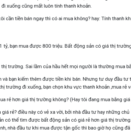
g đi xuống cũng mất luôn tính thanh khoản.
u tôi cần tiền bán ngay thì có ai mua không? hay: Tính than
1 tỷ, bạn mua được 800 triệu. Bất động sản có giá thị trường 
thị trường. Sai lầm của hầu hết mọi người là thường mua bằn
n và bạn kiếm thêm được tiền khi bán. Nhưng tư duy đầu tư t
i thị trường đi xuống, bạn chọn khu vực thanh khoản ,mua rẻ 
mua rẻ hơn giá thị trường không? (Hay tôi đang mua bằng giá 
giá rẻ? điều này có vẻ xa vời, bởi nhà đầu tư hay những ch
có thể tìm được bất động sản có giá rẻ hơn giá thị trường.. 
ịnh, nhà đầu tư khi mua được tận gốc thì bao giờ họ cũng đ