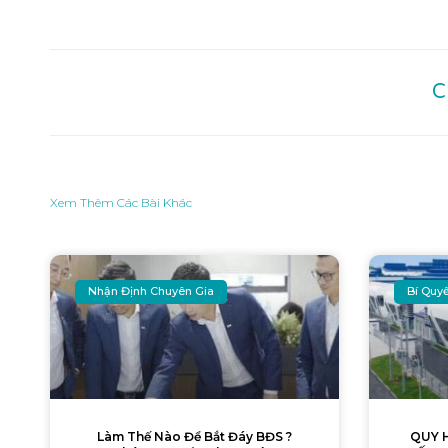
C
Xem Thêm Các Bài Khác
Nhận Định Chuyên Gia
Bí Quy
Làm Thế Nào Để Bắt Đáy BĐS ?
QUY 