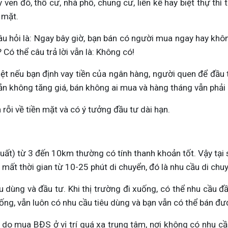
en đô, thổ cư, nhà phố, chung cư, liền kề hay biệt thự thì ti
 mặt.
u hỏi là: Ngay bây giờ, bạn bán có người mua ngay hay không?
Có thể câu trả lời vẫn là: Không có!
ệt nếu bạn định vay tiền của ngân hàng, người quen để đầu t
sản không tăng giá, bán không ai mua và hàng tháng vẫn phải c
 rỗi về tiền mặt và có ý tưởng đầu tư dài hạn.
t) từ 3 đến 10km thường có tính thanh khoản tốt. Vậy tại s
ất thời gian từ 10-25 phút di chuyển, đó là nhu cầu di chuyể
 dùng và đầu tư. Khi thị trường đi xuống, có thể nhu cầu đ
ống, vẫn luôn có nhu cầu tiêu dùng và bạn vẫn có thể bán đư
do mua BĐS ở vị trí quá xa trung tâm, nơi không có nhu cầu