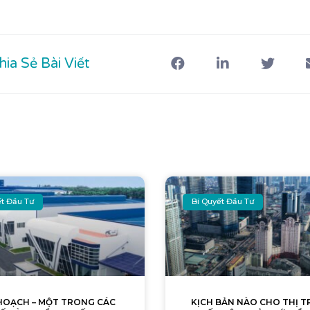
hia Sẻ Bài Viết
ết Đầu Tư
Bí Quyết Đầu Tư
HOẠCH – MỘT TRONG CÁC
KỊCH BẢN NÀO CHO THỊ 