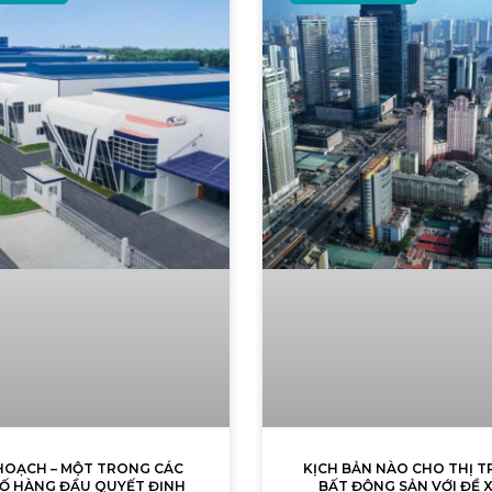
HOẠCH – MỘT TRONG CÁC
KỊCH BẢN NÀO CHO THỊ 
TỐ HÀNG ĐẦU QUYẾT ĐỊNH
BẤT ĐỘNG SẢN VỚI ĐỀ 