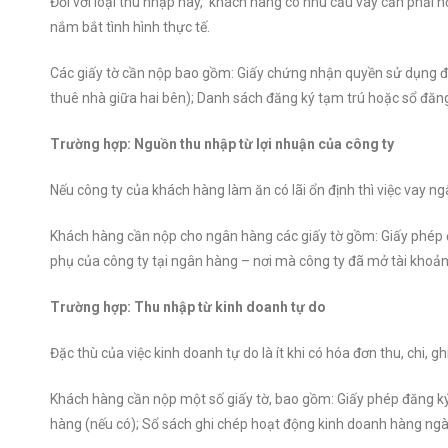
Đối với loại thu nhập này, khách hàng có nhu cầu vay cần phải 
nắm bắt tình hình thực tế.
Các giấy tờ cần nộp bao gồm: Giấy chứng nhận quyền sử dụng đấ
thuê nhà giữa hai bên); Danh sách đăng ký tạm trú hoặc sổ đăng
Trường hợp: Nguồn thu nhập từ lợi nhuận của công ty
Nếu công ty của khách hàng làm ăn có lãi ổn định thì việc vay n
Khách hàng cần nộp cho ngân hàng các giấy tờ gồm: Giấy phép đăn
phụ của công ty tại ngân hàng – nơi mà công ty đã mở tài khoản 
Trường hợp: Thu nhập từ kinh doanh tự do
Đặc thù của việc kinh doanh tự do là ít khi có hóa đơn thu, chi,
Khách hàng cần nộp một số giấy tờ, bao gồm: Giấy phép đăng ký
hàng (nếu có); Sổ sách ghi chép hoạt động kinh doanh hàng ngà