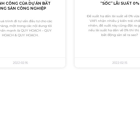
H CÔNG CỦA DỰ ÁN BẤT
“SỐC” LÃI SUẤT 0%
NG SẢN CÔNG NGHIỆP
Đề xuất hạ dần lãi suất về 0% vừa
VAFI nhận nhiều ý kiến trái chi
uá trình đi tư vấn đầu tư cho các
nhiên, đề xuất này cũng đặt ra g
hàng, một trong các nội dung tôi
nếu lãi suất hạ dần về 0% thì th
nhấn mạnh là QUY HOẠCH – QUY
bất động sản sẽ ra sao?
HOẠCH & QUY HOẠCH.
2022-02-16
2022-02-15