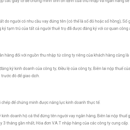
nộp các giấy tờ để chứng minh tính ổn định của thu nhập và ngân hàng sẽ
t do người có nhu cầu vay đứng tên (có thể là sổ đỏ hoặc sổ hồng); Sổ 
 ký tạm trú của tất cả người thuê trọ đã được đăng ký với cơ quan công
gân hàng đối với nguồn thu nhập từ công ty riêng của khách hàng cũng là
g ký kinh doanh của công ty; Điều lệ của công ty; Biên lai nộp thuế của 
trước đó để giao dịch.
 ghi chép để chứng minh được năng lực kinh doanh thực tế.
 kinh doanh hộ cá thể đứng tên người vay ngân hàng; Biên lai nộp thuế 
y 3 tháng gần nhất; Hóa đơn V.A.T nhập hàng của các công ty cung cấp.