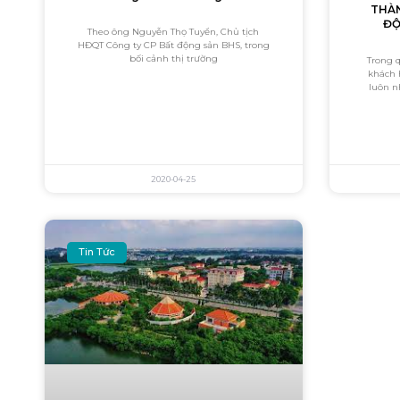
THÀN
ĐỘ
Theo ông Nguyễn Thọ Tuyển, Chủ tịch
HĐQT Công ty CP Bất động sản BHS, trong
bối cảnh thị trường
Trong q
khách 
luôn 
2020-04-25
Tin Tức