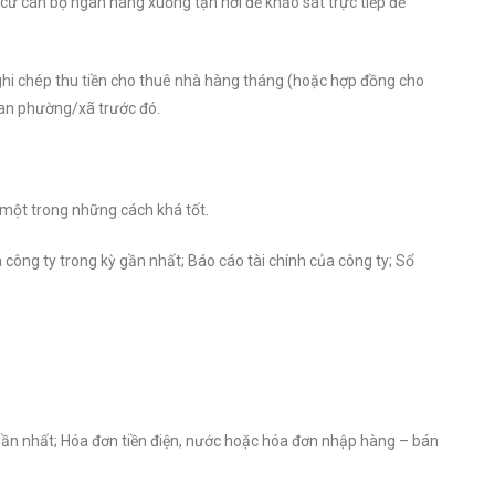
 cử cán bộ ngân hàng xuống tận nơi để khảo sát trực tiếp để
ghi chép thu tiền cho thuê nhà hàng tháng (hoặc hợp đồng cho
 an phường/xã trước đó.
 một trong những cách khá tốt.
công ty trong kỳ gần nhất; Báo cáo tài chính của công ty; Sổ
gần nhất; Hóa đơn tiền điện, nước hoặc hóa đơn nhập hàng – bán