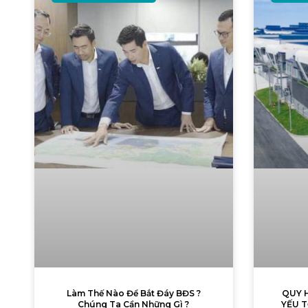
Làm Thế Nào Để Bắt Đáy BĐS ?
QUY 
Chúng Ta Cần Những Gì ?
YẾU 