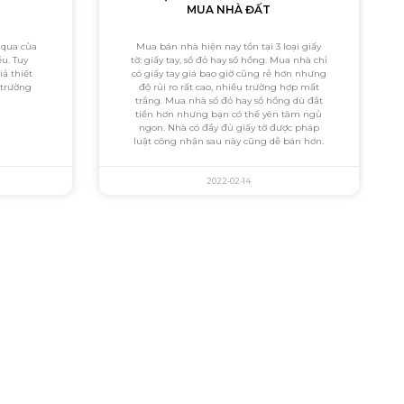
MUA NHÀ ĐẤT
 qua của
Mua bán nhà hiện nay tồn tại 3 loại giấy
ều. Tuy
tờ: giấy tay, sổ đỏ hay sổ hồng. Mua nhà chỉ
iả thiết
có giấy tay giá bao giờ cũng rẻ hơn nhưng
ị trường
độ rủi ro rất cao, nhiều trường hợp mất
trắng. Mua nhà sổ đỏ hay sổ hồng dù đắt
tiền hơn nhưng bạn có thể yên tâm ngủ
ngon. Nhà có đầy đủ giấy tờ được pháp
luật công nhận sau này cũng dễ bán hơn.
2022-02-14