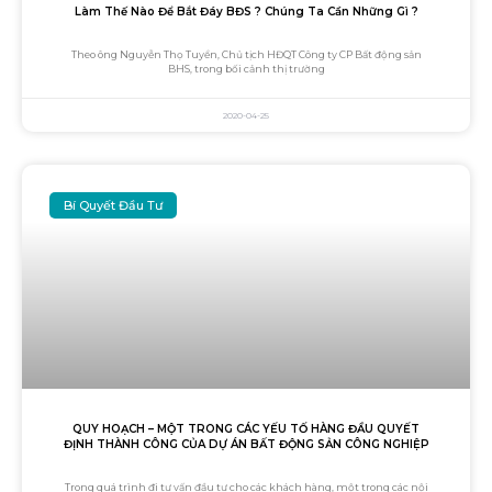
Làm Thế Nào Để Bắt Đáy BĐS ? Chúng Ta Cần Những Gì ?
Theo ông Nguyễn Thọ Tuyển, Chủ tịch HĐQT Công ty CP Bất động sản
BHS, trong bối cảnh thị trường
2020-04-25
Bí Quyết Đầu Tư
QUY HOẠCH – MỘT TRONG CÁC YẾU TỐ HÀNG ĐẦU QUYẾT
ĐỊNH THÀNH CÔNG CỦA DỰ ÁN BẤT ĐỘNG SẢN CÔNG NGHIỆP
Trong quá trình đi tư vấn đầu tư cho các khách hàng, một trong các nội