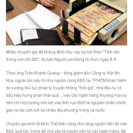
Nhiều chuyên gia đã khẳng định như vậy tại hội thảo “Tỉnh táo
trong cơn sốt đất”, do báo Người Lao Động tổ chức ngày 8-4.
Theo ông Trần Khánh Quang – tổng giám đốc Công ty Việt An
Hòa, ngoài các yếu tố như nguồn cung BĐS tại TP.HCM khan hiếm
do vướng thủ tục pháp lý, truyền thông “thổi giá”, nhà đầu tư có
dấu hiệu hưng phấn thái quá…, việc các ngân hàng thương mại ưu
tiên rót một lượng vốn lớn vào lĩnh vực BĐS là nguyên nhân chính
gây ra các cơn sốt tại nhiều địa phương trong cả nước.
Chuyên gia kinh tế Đinh Thế Hiển cũng cho rằng nguồn tiền đổ vào
BĐS quá lớn, trong đó chủ yếu là nguồn vốn từ các ngân hàng, đã