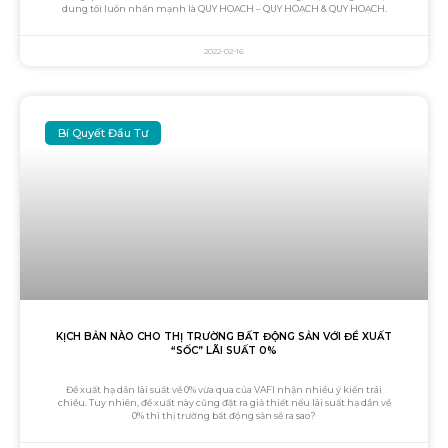
dung tôi luôn nhấn mạnh là QUY HOẠCH – QUY HOẠCH & QUY HOẠCH.
2022-02-16
Bí Quyết Đầu Tư
KỊCH BẢN NÀO CHO THỊ TRƯỜNG BẤT ĐỘNG SẢN VỚI ĐỀ XUẤT
“SỐC” LÃI SUẤT 0%
Đề xuất hạ dần lãi suất về 0% vừa qua của VAFI nhận nhiều ý kiến trái
chiều. Tuy nhiên, đề xuất này cũng đặt ra giả thiết nếu lãi suất hạ dần về
0% thì thị trường bất động sản sẽ ra sao?