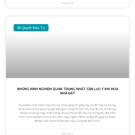
2022-02-15
Bí Quyết Đầu Tư
NHỮNG KINH NGHIỆM QUAN TRỌNG NHẤT CẦN LƯU Ý KHI MUA
NHÀ ĐẤT
Mua bán nhà hiện nay tồn tại 3 loại giấy tờ: giấy tay, sổ đỏ hay sổ hồng.
Mua nhà chỉ có giấy tay giá bao giờ cũng rẻ hơn nhưng độ rủi ro rất cao,
nhiều trường hợp mất trắng. Mua nhà sổ đỏ hay sổ hồng dù đắt tiền
hơn nhưng bạn có thể yên tâm ngủ ngon. Nhà có đầy đủ giấy tờ được
pháp luật công nhận sau này cũng dễ bán hơn.
2022-02-14