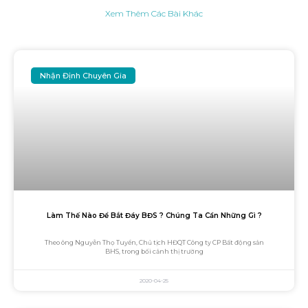
Xem Thêm Các Bài Khác
Nhận Định Chuyên Gia
Làm Thế Nào Để Bắt Đáy BĐS ? Chúng Ta Cần Những Gì ?
Theo ông Nguyễn Thọ Tuyển, Chủ tịch HĐQT Công ty CP Bất động sản
BHS, trong bối cảnh thị trường
2020-04-25