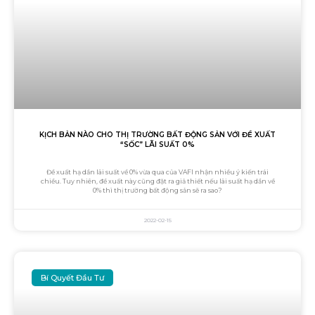
KỊCH BẢN NÀO CHO THỊ TRƯỜNG BẤT ĐỘNG SẢN VỚI ĐỀ XUẤT
“SỐC” LÃI SUẤT 0%
Đề xuất hạ dần lãi suất về 0% vừa qua của VAFI nhận nhiều ý kiến trái
chiều. Tuy nhiên, đề xuất này cũng đặt ra giả thiết nếu lãi suất hạ dần về
0% thì thị trường bất động sản sẽ ra sao?
2022-02-15
Bí Quyết Đầu Tư