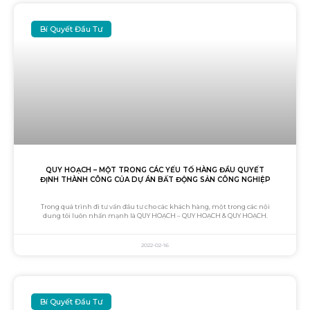
Bí Quyết Đầu Tư
QUY HOẠCH – MỘT TRONG CÁC YẾU TỐ HÀNG ĐẦU QUYẾT
ĐỊNH THÀNH CÔNG CỦA DỰ ÁN BẤT ĐỘNG SẢN CÔNG NGHIỆP
Trong quá trình đi tư vấn đầu tư cho các khách hàng, một trong các nội
dung tôi luôn nhấn mạnh là QUY HOẠCH – QUY HOẠCH & QUY HOẠCH.
2022-02-16
Bí Quyết Đầu Tư