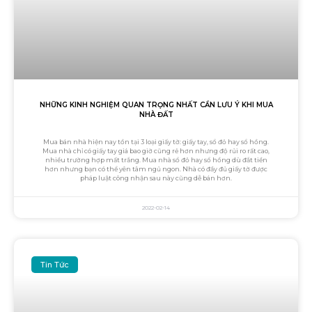
NHỮNG KINH NGHIỆM QUAN TRỌNG NHẤT CẦN LƯU Ý KHI MUA
NHÀ ĐẤT
Mua bán nhà hiện nay tồn tại 3 loại giấy tờ: giấy tay, sổ đỏ hay sổ hồng.
Mua nhà chỉ có giấy tay giá bao giờ cũng rẻ hơn nhưng độ rủi ro rất cao,
nhiều trường hợp mất trắng. Mua nhà sổ đỏ hay sổ hồng dù đắt tiền
hơn nhưng bạn có thể yên tâm ngủ ngon. Nhà có đầy đủ giấy tờ được
pháp luật công nhận sau này cũng dễ bán hơn.
2022-02-14
Tin Tức