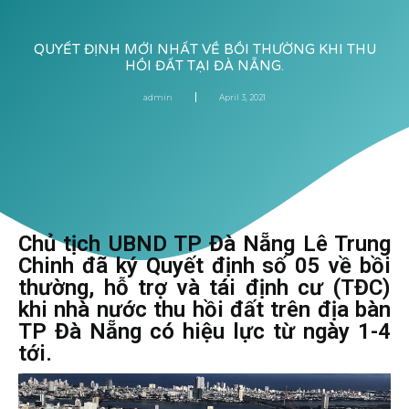
QUYẾT ĐỊNH MỚI NHẤT VỀ BỒI THƯỜNG KHI THU
HỒI ĐẤT TẠI ĐÀ NẴNG.
admin
April 3, 2021
Chủ tịch UBND TP Đà Nẵng Lê Trung
Chinh đã ký Quyết định số 05 về bồi
thường, hỗ trợ và tái định cư (TĐC)
khi nhà nước thu hồi đất trên địa bàn
TP Đà Nẵng có hiệu lực từ ngày 1-4
tới.